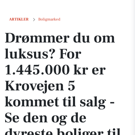
Drømmer du om luksus? For 1.445.000 kr er Krovejen 5 kommet til salg
ARTIKLER
Boligmarked
Drømmer du om
luksus? For
1.445.000 kr er
Krovejen 5
kommet til salg -
Se den og de
dyreste boliger til