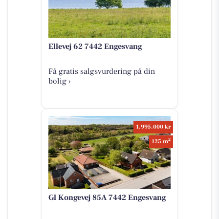
Ellevej 62 7442 Engesvang
Få gratis salgsvurdering på din
bolig ›
1.995.000 kr
2
125 m
Gl Kongevej 85A 7442 Engesvang