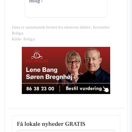
bolig ›
Data er automatisk hentet fra eksterne kilder, herunder
Boliga.
Kilde: Boliga
Få lokale nyheder GRATIS