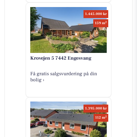
1.445.000 kr
2
159 m
Krovejen 5 7442 Engesvang
Få gratis salgsvurdering på din
bolig ›
1.395.000 kr
2
112 m