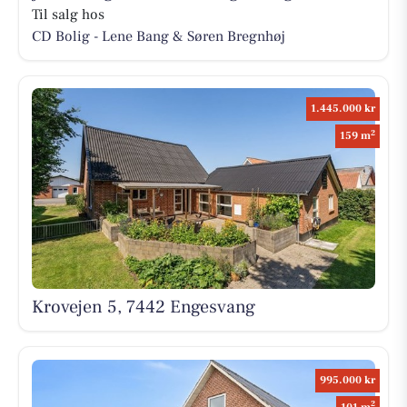
Til salg hos
CD Bolig - Lene Bang & Søren Bregnhøj
1.445.000 kr
2
159 m
Krovejen 5, 7442 Engesvang
995.000 kr
2