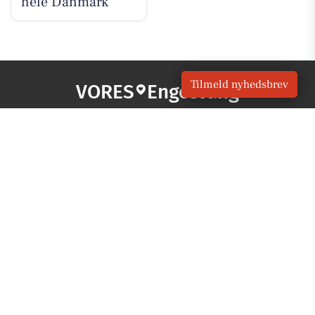
hele Danmark
Tilmeld nyhedsbrev
VORES
Engesvang
OM VORES DIGITAL
Om os
For annoncører
Vilkår og Privatlivspolitik
Kontakt VORES Digital