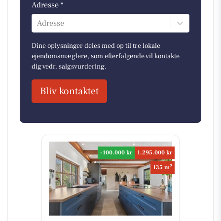
Adresse *
Adresse
Dine oplysninger deles med op til tre lokale
ejendomsmæglere, som efterfølgende vil kontakte
dig vedr. salgsvurdering.
Bliv kontaktet
-100.000 kr
1.295.000 kr
2
135 m