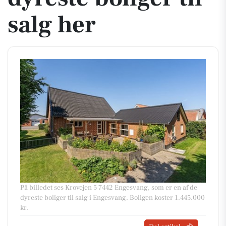
salg her
På billedet ses Krovejen 5 7442 Engesvang, som er en af de
dyreste boliger til salg i Engesvang. Boligen koster 1.445.000
kr.