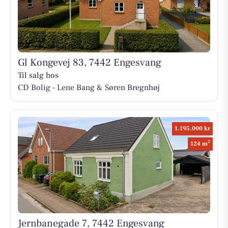
Gl Kongevej 83, 7442 Engesvang
Til salg hos
CD Bolig - Lene Bang & Søren Bregnhøj
1.195.000 kr
2
124 m
Jernbanegade 7, 7442 Engesvang