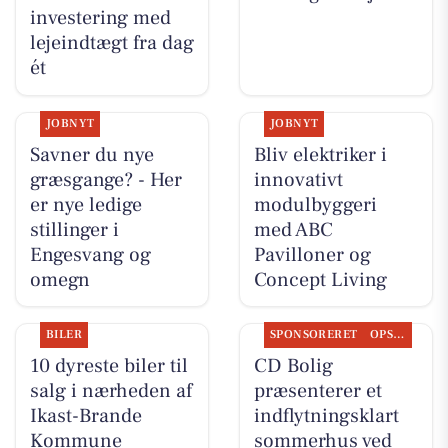
investering med
lejeindtægt fra dag
ét
JOBNYT
JOBNYT
Savner du nye
Bliv elektriker i
græsgange? - Her
innovativt
er nye ledige
modulbyggeri
stillinger i
med ABC
Engesvang og
Pavilloner og
omegn
Concept Living
BILER
SPONSORERET
OPSLAGSTAVLEN
10 dyreste biler til
CD Bolig
salg i nærheden af
præsenterer et
Ikast-Brande
indflytningsklart
Kommune
sommerhus ved