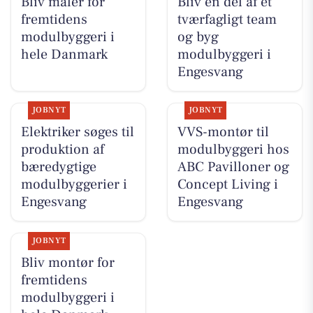
Bliv maler for
Bliv en del af et
fremtidens
tværfagligt team
modulbyggeri i
og byg
hele Danmark
modulbyggeri i
Engesvang
JOBNYT
JOBNYT
Elektriker søges til
VVS-montør til
produktion af
modulbyggeri hos
bæredygtige
ABC Pavilloner og
modulbyggerier i
Concept Living i
Engesvang
Engesvang
JOBNYT
Bliv montør for
fremtidens
modulbyggeri i