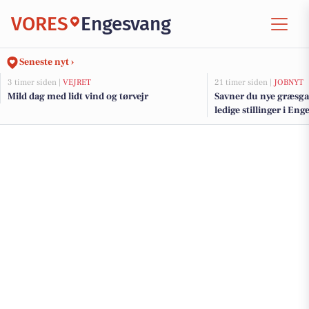
VORES
Engesvang
Seneste nyt ›
3 timer siden |
VEJRET
21 timer siden |
JOBNYT
Mild dag med lidt vind og tørvejr
Savner du nye græsga
ledige stillinger i E