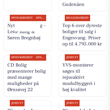
Gudenåen
SPONSORERET
OPSLAGSTAVLEN
BOLIGMARKED
Nyt fra CD Bolig -
Top 6 over dyreste
Lene Bang &
boliger til salg i
Søren Bregnhøj
Engesvang. Priser
op til 4.795.000 kr
SPONSORERET
OPSLAGSTAVLEN
JOBNYT
CD Bolig
VVS-montører
præsenterer bolig
søges til
med mange
rejseaktivt
muligheder på
modulbyggeri i
Ørnsøvej 22
høj kvalitet
JOBNYT
JOBNYT