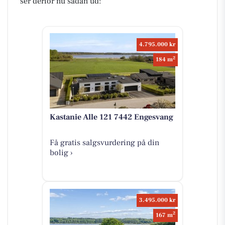
ser derfor nu sådan ud:
4.795.000 kr
2
184 m
Kastanie Alle 121 7442 Engesvang
Få gratis salgsvurdering på din
bolig ›
3.495.000 kr
2
167 m