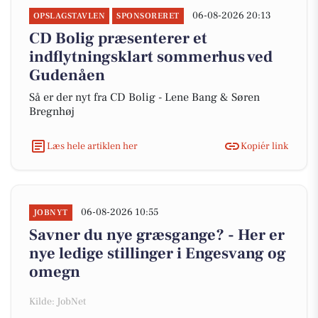
06-08-2026 20:13
OPSLAGSTAVLEN
SPONSORERET
CD Bolig præsenterer et
indflytningsklart sommerhus ved
Gudenåen
Så er der nyt fra CD Bolig - Lene Bang & Søren
Bregnhøj
Læs hele artiklen her
Kopiér link
06-08-2026 10:55
JOBNYT
Savner du nye græsgange? - Her er
nye ledige stillinger i Engesvang og
omegn
Kilde: JobNet