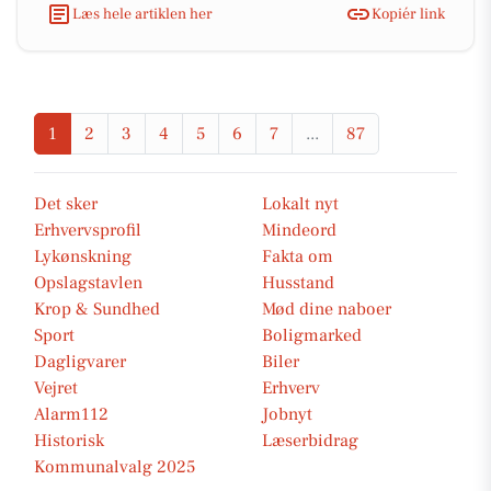
Læs hele artiklen her
Kopiér link
1
2
3
4
5
6
7
...
87
Det sker
Lokalt nyt
Erhvervsprofil
Mindeord
Lykønskning
Fakta om
Opslagstavlen
Husstand
Krop & Sundhed
Mød dine naboer
Sport
Boligmarked
Dagligvarer
Biler
Vejret
Erhverv
Alarm112
Jobnyt
Historisk
Læserbidrag
Kommunalvalg 2025