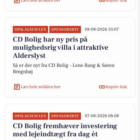
Læs hele artiklen her
Kopiér link
08-08-2026 10:07
OPSLAGSTAVLEN
SPONSORERET
CD Bolig har ny pris på
mulighedsrig villa i attraktive
Alderslyst
Så er der nyt fra CD Bolig - Lene Bang & Søren
Bregnhøj
Læs hele artiklen her
Kopiér link
07-08-2026 08:08
OPSLAGSTAVLEN
SPONSORERET
CD Bolig fremhæver investering
med lejeindtægt fra dag ét