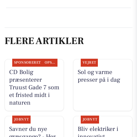
FLERE ARTIKLER
SPONSORERET
OPSLAGSTAVLEN
VEJRET
CD Bolig
Sol og varme
præsenterer
presser på i dag
Truust Gade 7 som
et fristed midt i
naturen
JOBNYT
JOBNYT
Savner du nye
Bliv elektriker i
græsgange? - Her
innovativt