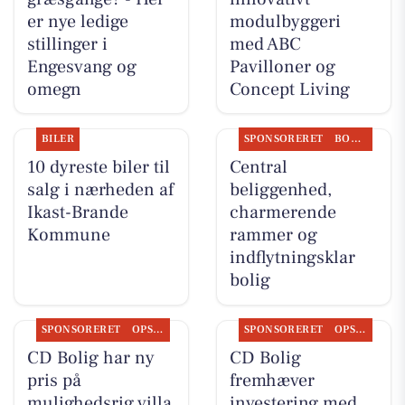
er nye ledige
modulbyggeri
stillinger i
med ABC
Engesvang og
Pavilloner og
omegn
Concept Living
BILER
SPONSORERET
BOLIGMARKED
10 dyreste biler til
Central
salg i nærheden af
beliggenhed,
Ikast-Brande
charmerende
Kommune
rammer og
indflytningsklar
bolig
SPONSORERET
OPSLAGSTAVLEN
SPONSORERET
OPSLAGSTAVLEN
CD Bolig har ny
CD Bolig
pris på
fremhæver
mulighedsrig villa
investering med