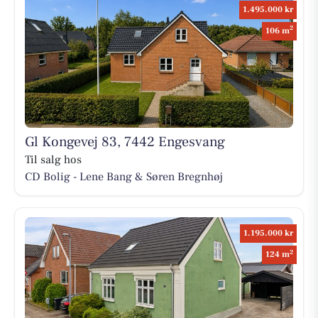
1.495.000 kr
2
106 m
Gl Kongevej 83, 7442 Engesvang
Til salg hos
CD Bolig - Lene Bang & Søren Bregnhøj
1.195.000 kr
2
124 m