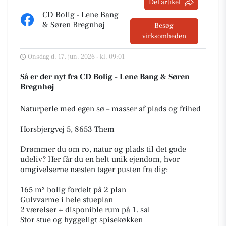
Del artikel
CD Bolig - Lene Bang
& Søren Bregnhøj
Besøg
virksomheden
Onsdag d. 17. jun. 2026 - kl. 09:01
Så er der nyt fra CD Bolig - Lene Bang & Søren
Bregnhøj
Naturperle med egen sø – masser af plads og frihed
Horsbjergvej 5, 8653 Them
Drømmer du om ro, natur og plads til det gode
udeliv? Her får du en helt unik ejendom, hvor
omgivelserne næsten tager pusten fra dig:
165 m² bolig fordelt på 2 plan
Gulvvarme i hele stueplan
2 værelser + disponible rum på 1. sal
Stor stue og hyggeligt spisekøkken