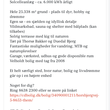
Solcelleanlæg – ca. 6.000 kWh årligt
Hele 25.338 m² grund – plads til dyr, hobby og
drømme
Egen sø – en sjælden og idyllisk detalje
Vildmarksbad, sauna og shelter med bålplads (kan
tilkøbes)
Solrig terrasse med kig til naturen
Tæt på Thorsø Bakker og Duedal Bjerg
Fantastiske muligheder for vandring, MTB og
naturoplevelser
Garage, værksted, udhus og gode disponible rum
Velholdt bolig med tag fra 2008
Et helt særligt sted, hvor natur, bolig og livsdrømme
går op i en højere enhed
Noget for dig?
Ring 8638 2300 eller se mere på linket
https://cdbolig.dk/bolig/34090001211/horsbjergvej-
5-8653-them/