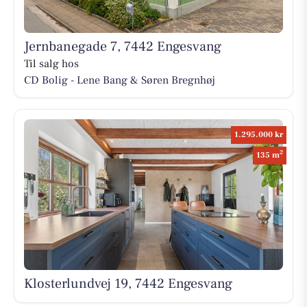
Jernbanegade 7, 7442 Engesvang
Til salg hos
CD Bolig - Lene Bang & Søren Bregnhøj
1.295.000 kr
2
135 m
Klosterlundvej 19, 7442 Engesvang