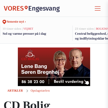
VORES
Engesvang
Seneste nyt ›
10 timer siden |
VEJRET
23 timer siden |
BOLIGM
Sol og varme presser på i dag
Central beliggenhed
og indflytningsklar b
CD Bolig præsenterer naturperle med egen sø i Them
ARTIKLER
Opslagstavlen
CD Bolig