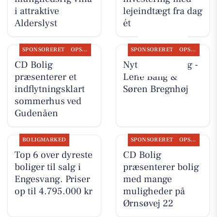
i attraktive
lejeindtægt fra dag
Alderslyst
ét
SPONSORERET
OPSLAGSTAVLEN
SPONSORERET
OPSLAGSTAVLEN
CD Bolig
Nyt fra CD Bolig -
præsenterer et
Lene Bang &
indflytningsklart
Søren Bregnhøj
sommerhus ved
Gudenåen
BOLIGMARKED
SPONSORERET
OPSLAGSTAVLEN
Top 6 over dyreste
CD Bolig
boliger til salg i
præsenterer bolig
Engesvang. Priser
med mange
op til 4.795.000 kr
muligheder på
Ørnsøvej 22