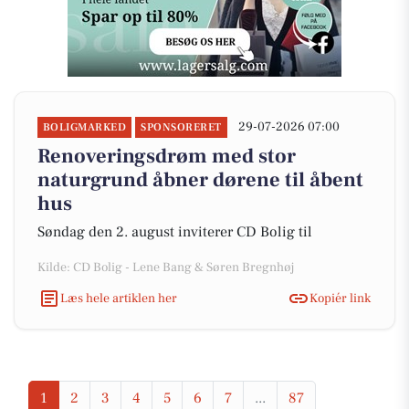
29-07-2026 07:00
BOLIGMARKED
SPONSORERET
Renoveringsdrøm med stor
naturgrund åbner dørene til åbent
hus
Søndag den 2. august inviterer CD Bolig til
Kilde: CD Bolig - Lene Bang & Søren Bregnhøj
Læs hele artiklen her
Kopiér link
1
2
3
4
5
6
7
...
87