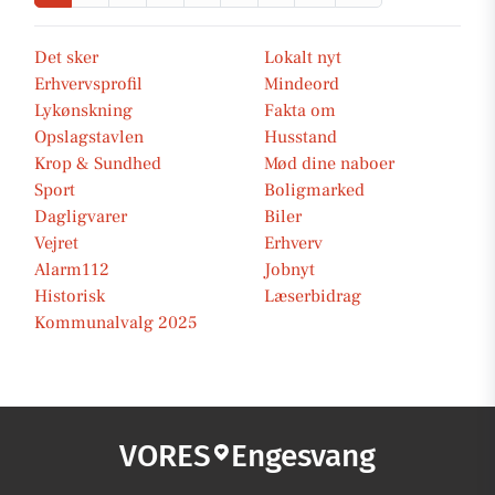
Det sker
Lokalt nyt
Erhvervsprofil
Mindeord
Lykønskning
Fakta om
Opslagstavlen
Husstand
Krop & Sundhed
Mød dine naboer
Sport
Boligmarked
Dagligvarer
Biler
Vejret
Erhverv
Alarm112
Jobnyt
Historisk
Læserbidrag
Kommunalvalg 2025
VORES
Engesvang