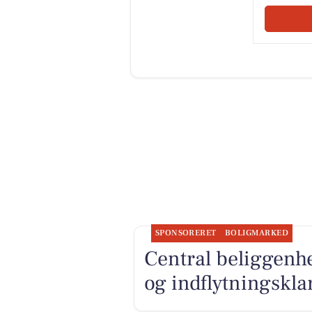
SPONSORERET
BOLIGMARKED
Central beliggen
og indflytningskla