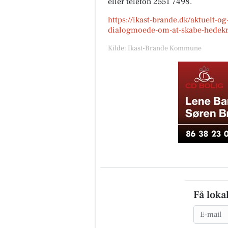
eller telefon 2551 7498.
https://ikast-brande.dk/aktuelt-o
dialogmoede-om-at-skabe-hedekraf
Kilde: Ikast-Brande Kommune
Få loka
Email