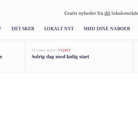
Gratis nyheder fra
dit
lokalområde
V
DET SKER
LOKALT NYT
MØD DINE NABOER
13 timer siden |
VEJRET
e
Solrig dag med kølig start