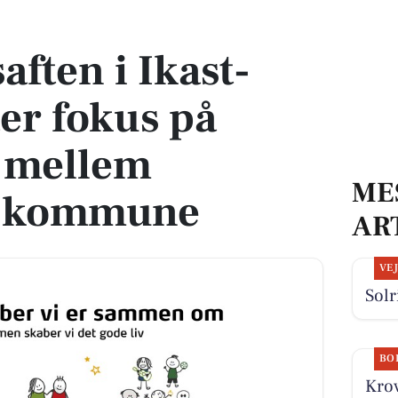
er fokus på samarbejde mellem frivillige og kommune
aften i Ikast-
er fokus på
 mellem
ME
og kommune
AR
VE
Solr
BO
Krov