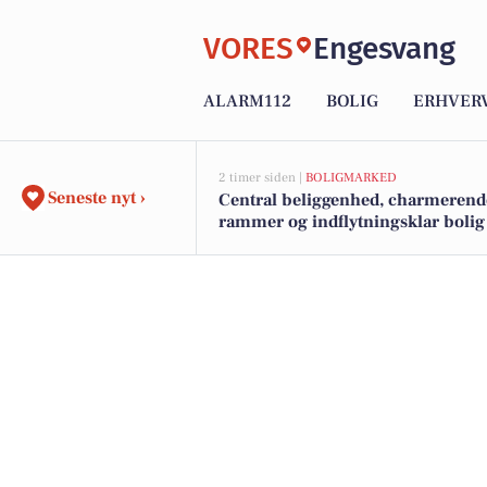
VORES
Engesvang
ALARM112
BOLIG
ERHVER
2 timer siden |
BOLIGMARKED
Seneste nyt ›
Central beliggenhed, charmerend
rammer og indflytningsklar bolig