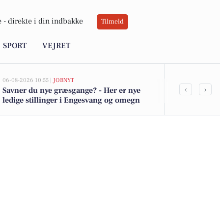
 -
direkte i din indbakke
Tilmeld
SPORT
VEJRET
06-08-2026 10:55 |
JOBNYT
05-08-2026 13:01
‹
›
Savner du nye græsgange? - Her er nye
Top 6 over dy
ledige stillinger i Engesvang og omegn
Engesvang. P