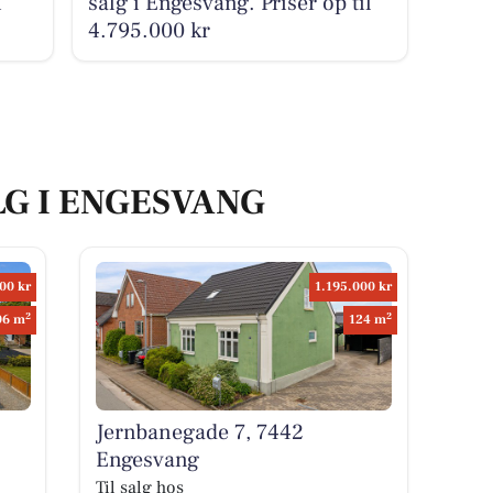
i
salg i Engesvang. Priser op til
4.795.000 kr
LG I ENGESVANG
00 kr
1.195.000 kr
2
2
06 m
124 m
Jernbanegade 7, 7442
Engesvang
Til salg hos