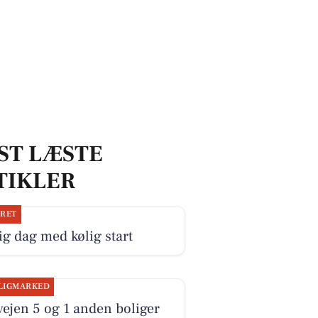
ST LÆSTE
TIKLER
JRET
ig dag med kølig start
LIGMARKED
ejen 5 og 1 anden boliger