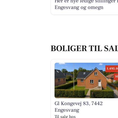
Her er nye ledige stillinger 
Engesvang og omegn
BOLIGER TIL SA
1.495.0
1
Gl Kongevej 83, 7442
Engesvang
Til salg hos