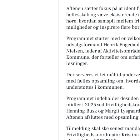
Aftenen sætter fokus på at identi
fællesskab og væve eksisterende 
høre, hvordan samspil mellem fri
muligheder og inspirere flere borg
Programmet starter med en velko
udvalgsformand Henrik Engedahl. 
Nielsen, leder af Aktivitetsområ
Kommune, der fortæller om erfari
løsninger.
Der serveres et let måltid underv
med fælles opsamling om, hvorda
understøttes i kommunen.
Programmet indeholder desuden k
midler i 2025 ved frivillighedsko
Henning Busk og Margit Lysgaard,
Aftenen afsluttes med opsamling o
Tilmelding skal ske senest manda
Frivillighedskoordinator Kristin