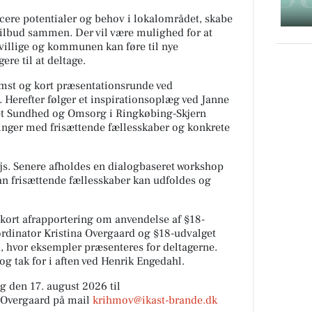
ficere potentialer og behov i lokalområdet, skabe
tilbud sammen. Der vil være mulighed for at
villige og kommunen kan føre til nye
ere til at deltage.
mst og kort præsentationsrunde ved
Herefter følger et inspirationsoplæg ved Janne
det Sundhed og Omsorg i Ringkøbing-Skjern
nger med frisættende fællesskaber og konkrete
ejs. Senere afholdes en dialogbaseret workshop
n frisættende fællesskaber kan udfoldes og
ort afrapportering om anvendelse af §18-
ordinator Kristina Overgaard og §18-udvalget
 hvor eksempler præsenteres for deltagerne.
g tak for i aften ved Henrik Engedahl.
g den 17. august 2026 til
a Overgaard på mail
krihmov@ikast-brande.dk