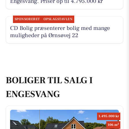
Engesvang. Priser op til 4.795.000 kr
SPONSORERET
OPSLAGSTAVLEN
CD Bolig præsenterer bolig med mange
muligheder på Ørnsøvej 22
BOLIGER TIL SALG I
ENGESVANG
1.495.000 kr
2
106 m