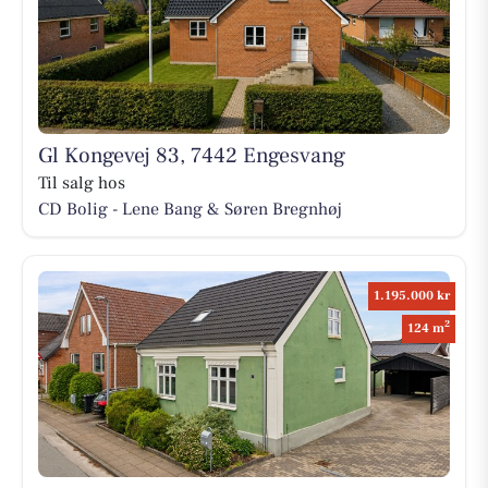
Gl Kongevej 83, 7442 Engesvang
Til salg hos
CD Bolig - Lene Bang & Søren Bregnhøj
1.195.000 kr
2
124 m