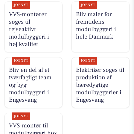
JOBNYT
JOBNYT
VVS-montører
Bliv maler for
søges til
fremtidens
rejseaktivt
modulbyggeri i
modulbyggeri i
hele Danmark
høj kvalitet
JOBNYT
JOBNYT
Bliv en del af et
Elektriker søges til
tværfagligt team
produktion af
og byg
bæredygtige
modulbyggeri i
modulbyggerier i
Engesvang
Engesvang
JOBNYT
VVS-montør til
modulbyggeri hos