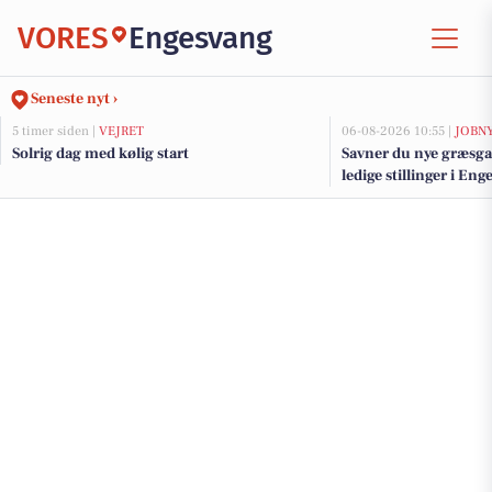
VORES
Engesvang
Seneste nyt ›
5 timer siden |
VEJRET
06-08-2026 10:55 |
JOBN
Solrig dag med kølig start
Savner du nye græsga
ledige stillinger i E