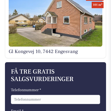
2
101 m
Gl Kongevej 10, 7442 Engesvang
FÅ TRE GRATIS
SALGSVURDERINGER
Telefonnummer *
Email *