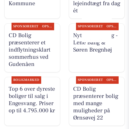
Kommune
lejeindtægt fra dag
ét
SPONSORERET
OPSLAGSTAVLEN
SPONSORERET
OPSLAGSTAVLEN
CD Bolig
Nyt fra CD Bolig -
præsenterer et
Lene Bang &
indflytningsklart
Søren Bregnhøj
sommerhus ved
Gudenåen
BOLIGMARKED
SPONSORERET
OPSLAGSTAVLEN
Top 6 over dyreste
CD Bolig
boliger til salg i
præsenterer bolig
Engesvang. Priser
med mange
op til 4.795.000 kr
muligheder på
Ørnsøvej 22