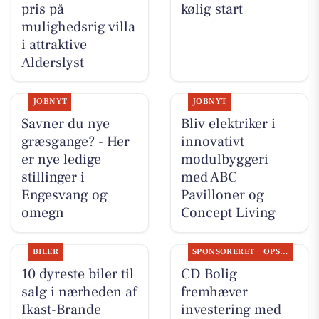
pris på
kølig start
mulighedsrig villa
i attraktive
Alderslyst
JOBNYT
JOBNYT
Savner du nye
Bliv elektriker i
græsgange? - Her
innovativt
er nye ledige
modulbyggeri
stillinger i
med ABC
Engesvang og
Pavilloner og
omegn
Concept Living
BILER
SPONSORERET
OPSLAGSTAVLEN
10 dyreste biler til
CD Bolig
salg i nærheden af
fremhæver
Ikast-Brande
investering med