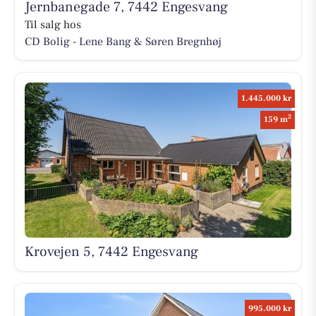
Jernbanegade 7, 7442 Engesvang
Til salg hos
CD Bolig - Lene Bang & Søren Bregnhøj
1.445.000 kr
2
159 m
Krovejen 5, 7442 Engesvang
995.000 kr