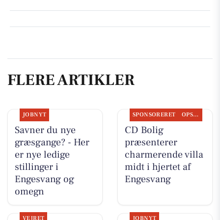
FLERE ARTIKLER
JOBNYT
SPONSORERET
OPSLAGSTAVLEN
Savner du nye
CD Bolig
græsgange? - Her
præsenterer
er nye ledige
charmerende villa
stillinger i
midt i hjertet af
Engesvang og
Engesvang
omegn
VEJRET
JOBNYT