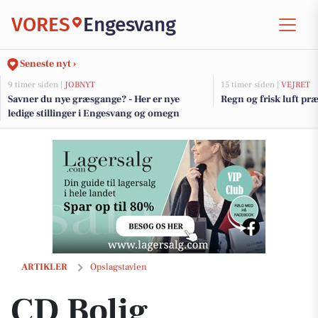
VORES
Engesvang
Seneste nyt ›
9 timer siden |
JOBNYT
15 timer siden |
VEJRET
Savner du nye græsgange? - Her er nye
Regn og frisk luft pr
ledige stillinger i Engesvang og omegn
CD Bolig præsenterer skuffesag med charmerende murermestervilla i
ARTIKLER
Opslagstavlen
CD Bolig