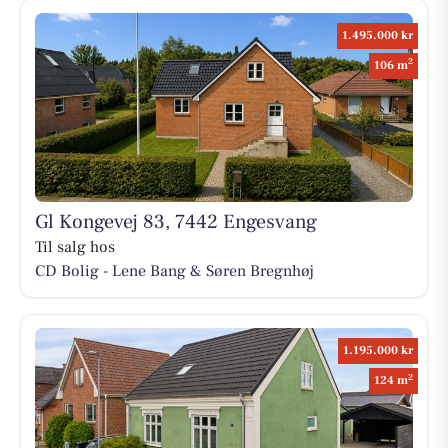
1.495.000 kr
2
106 m
Gl Kongevej 83, 7442 Engesvang
Til salg hos
CD Bolig - Lene Bang & Søren Bregnhøj
1.195.000 kr
2
124 m