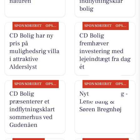
naturen
indflytningsklar
bolig
SPONSORERET
OPSLAGSTAVLEN
SPONSORERET
OPSLAGSTAVLEN
CD Bolig har ny
CD Bolig
pris på
fremhæver
mulighedsrig villa
investering med
i attraktive
lejeindtægt fra dag
Alderslyst
ét
SPONSORERET
OPSLAGSTAVLEN
SPONSORERET
OPSLAGSTAVLEN
CD Bolig
Nyt fra CD Bolig -
præsenterer et
Lene Bang &
indflytningsklart
Søren Bregnhøj
sommerhus ved
Gudenåen