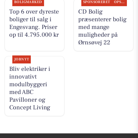
BOLIGMARKED
SPONSORERET
OPSLAGSTAVLEN
Top 6 over dyreste
CD Bolig
boliger til salg i
præsenterer bolig
Engesvang. Priser
med mange
op til 4.795.000 kr
muligheder på
Ørnsøvej 22
JOBNYT
Bliv elektriker i
innovativt
modulbyggeri
med ABC
Pavilloner og
Concept Living