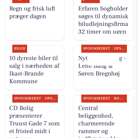
Regn og frisk luft
Erfaren bogholder
præger dagen
søges til dynamisk
biludlejningsfirma
32 timer om ugen
BILER
SPONSORERET
OPSLAGSTAVLEN
10 dyreste biler til
Nyt fra CD Bolig -
salg i nærheden af
Lene Bang &
Ikast-Brande
Søren Bregnhøj
Kommune
SPONSORERET
OPSLAGSTAVLEN
SPONSORERET
BOLIGMARKED
CD Bolig
Central
præsenterer
beliggenhed,
Truust Gade 7 som
charmerende
et fristed midt i
rammer og