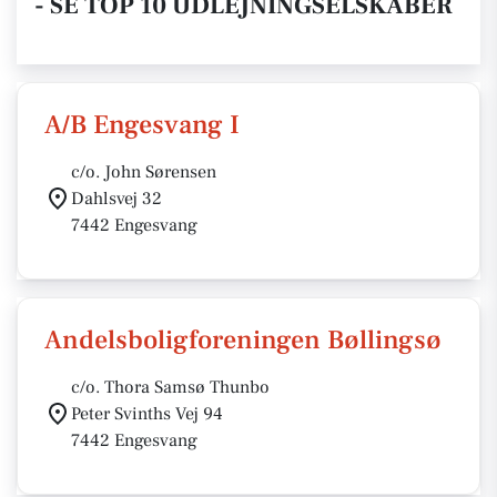
- SE TOP 10 UDLEJNINGSELSKABER
A/B Engesvang I
c/o. John Sørensen
Dahlsvej 32
7442 Engesvang
Andelsboligforeningen Bøllingsø
c/o. Thora Samsø Thunbo
Peter Svinths Vej 94
7442 Engesvang