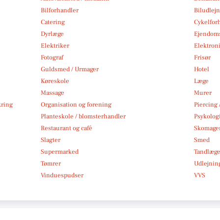
Bilforhandler
Biludlej
Catering
Cykelfor
Dyrlæge
Ejendom
Elektriker
Elektroni
Fotograf
Frisør
Guldsmed / Urmager
Hotel
Køreskole
Læge
Massage
Murer
kring
Organisation og forening
Piercing 
Planteskole / blomsterhandler
Psykolog
Restaurant og café
Skomage
Slagter
Smed
Supermarked
Tandlæg
Tømrer
Udlejnin
Vinduespudser
VVS