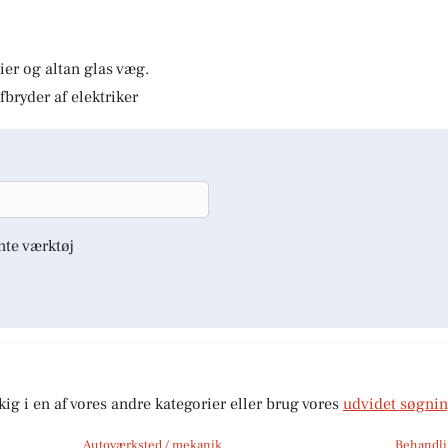
er og altan glas væg.
fbryder af elektriker
nte værktøj
kig i en af vores andre kategorier eller brug vores
udvidet søgni
Autoværksted / mekanik
Behandli