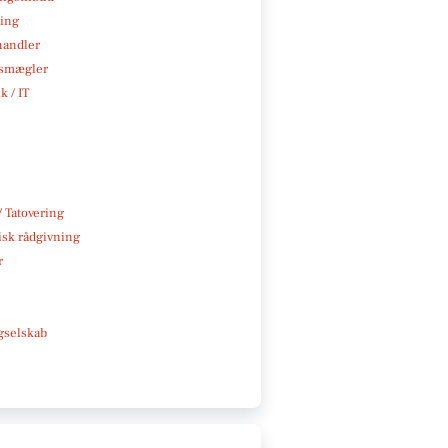
ning
handler
smægler
k / IT
/ Tatovering
isk rådgivning
r
e
gselskab