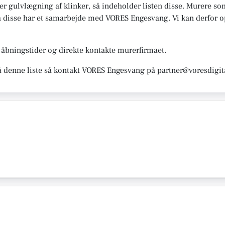
er gulvlægning af klinker, så indeholder listen disse. Murere som 
da disse har et samarbejde med VORES Engesvang. Vi kan derfor opf
åbningstider og direkte kontakte murerfirmaet.
å denne liste så kontakt VORES Engesvang på partner@voresdigit