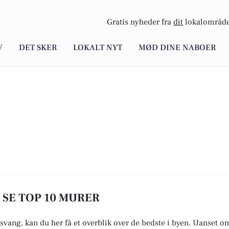
Gratis nyheder fra
dit
lokalområde
V
DET SKER
LOKALT NYT
MØD DINE NABOER
 SE TOP 10 MURER
svang, kan du her få et overblik over de bedste i byen. Uanset om