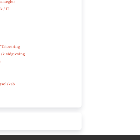
smægler
k / IT
/ Tatovering
isk rådgivning
r
e
gselskab