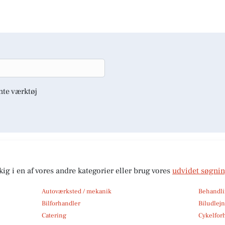
nte værktøj
kig i en af vores andre kategorier eller brug vores
udvidet søgni
Autoværksted / mekanik
Behandli
Bilforhandler
Biludlej
Catering
Cykelfor