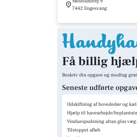
Moselundvej 9
7442 Engesvang
Få billig hjæ
Beskriv din opgave og modtag grat
Seneste udførte opgav
Udskiftning af hovededør og kæ
Hjælp til havearbejde/beplantnin
Vinduespudsning altan glas væg.
Tilstoppet afløb