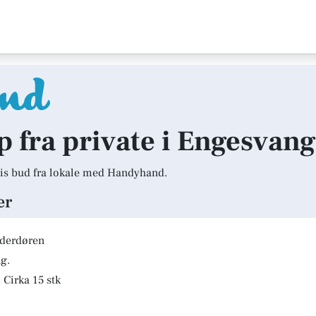
lp fra private i Engesvang
is bud fra lokale med Handyhand.
er
lderdøren
g.
 Cirka 15 stk