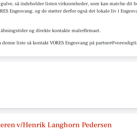
 gulve, så indeholder listen virksomheder, som kan matche dit be
ES Engesvang, og de støtter derfor også det lokale liv i Engesvan
åbningstider og direkte kontakte malerfirmaet.
å denne liste så kontakt VORES Engesvang på partner@voresdigit
leren v/Henrik Langhorn Pedersen