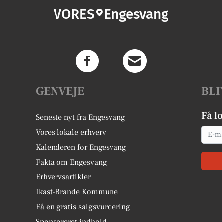
VORES
Engesvang
GENVEJE
BLI
Få l
Seneste nyt fra Engesvang
Email
Vores lokale erhverv
Kalenderen for Engesvang
Fakta om Engesvang
Erhvervsartikler
Ikast-Brande Kommune
Få en gratis salgsvurdering
Sponsoreret indhold