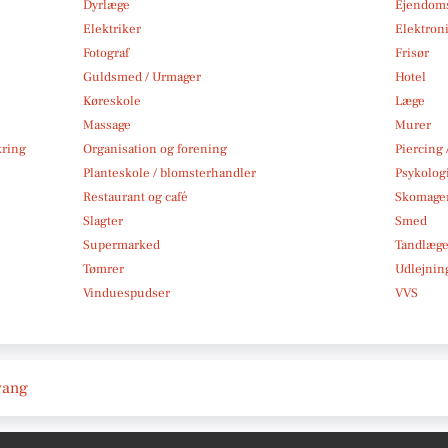
Dyrlæge
Ejendom
Elektriker
Elektroni
Fotograf
Frisør
Guldsmed / Urmager
Hotel
Køreskole
Læge
Massage
Murer
kring
Organisation og forening
Piercing 
Planteskole / blomsterhandler
Psykolog
Restaurant og café
Skomage
Slagter
Smed
Supermarked
Tandlæg
Tømrer
Udlejnin
Vinduespudser
VVS
vang