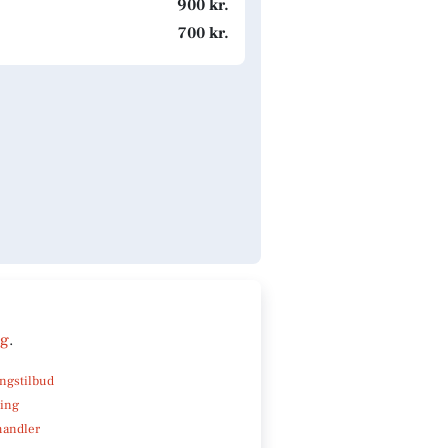
900 kr.
700 kr.
ng
.
ngstilbud
ning
handler