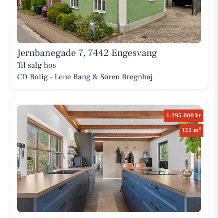
Jernbanegade 7, 7442 Engesvang
Til salg hos
CD Bolig - Lene Bang & Søren Bregnhøj
1.295.000 kr
2
135 m