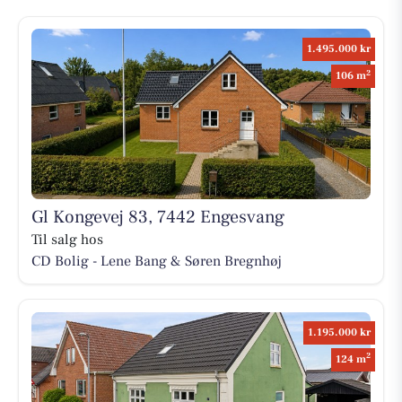
1.495.000 kr
2
106 m
Gl Kongevej 83, 7442 Engesvang
Til salg hos
CD Bolig - Lene Bang & Søren Bregnhøj
1.195.000 kr
2
124 m