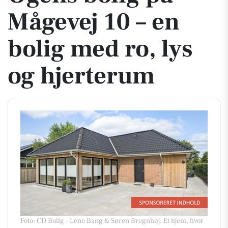
Mågevej 10 – en
bolig med ro, lys
og hjerterum
Foto: CD Bolig - Lene Bang & Søren Bregnhøj
.
Et hjem, hvor