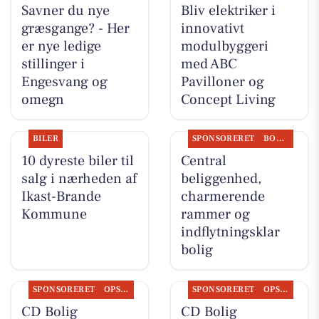
Savner du nye
Bliv elektriker i
græsgange? - Her
innovativt
er nye ledige
modulbyggeri
stillinger i
med ABC
Engesvang og
Pavilloner og
omegn
Concept Living
BILER
SPONSORERET
BOLIGMARKED
10 dyreste biler til
Central
salg i nærheden af
beliggenhed,
Ikast-Brande
charmerende
Kommune
rammer og
indflytningsklar
bolig
SPONSORERET
OPSLAGSTAVLEN
SPONSORERET
OPSLAGSTAVLEN
CD Bolig
CD Bolig