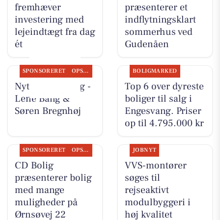
fremhæver
præsenterer et
investering med
indflytningsklart
lejeindtægt fra dag
sommerhus ved
ét
Gudenåen
SPONSORERET
OPSLAGSTAVLEN
BOLIGMARKED
Nyt fra CD Bolig -
Top 6 over dyreste
Lene Bang &
boliger til salg i
Søren Bregnhøj
Engesvang. Priser
op til 4.795.000 kr
SPONSORERET
OPSLAGSTAVLEN
JOBNYT
CD Bolig
VVS-montører
præsenterer bolig
søges til
med mange
rejseaktivt
muligheder på
modulbyggeri i
Ørnsøvej 22
høj kvalitet