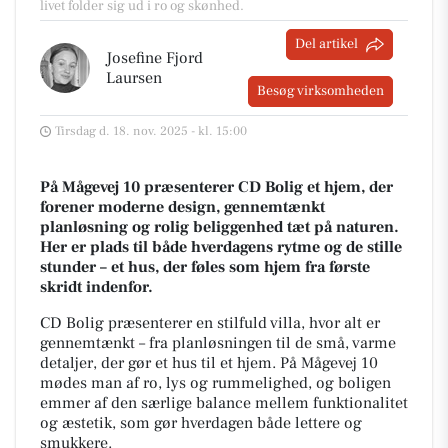
livet folder sig ud i ro og skønhed.
Del artikel
Josefine Fjord
Laursen
Besøg virksomheden
Tirsdag d. 18. nov. 2025 - kl. 15:00
På Mågevej 10 præsenterer CD Bolig et hjem, der
forener moderne design, gennemtænkt
planløsning og rolig beliggenhed tæt på naturen.
Her er plads til både hverdagens rytme og de stille
stunder – et hus, der føles som hjem fra første
skridt indenfor.
CD Bolig præsenterer en stilfuld villa, hvor alt er
gennemtænkt – fra planløsningen til de små, varme
detaljer, der gør et hus til et hjem. På Mågevej 10
mødes man af ro, lys og rummelighed, og boligen
emmer af den særlige balance mellem funktionalitet
og æstetik, som gør hverdagen både lettere og
smukkere.