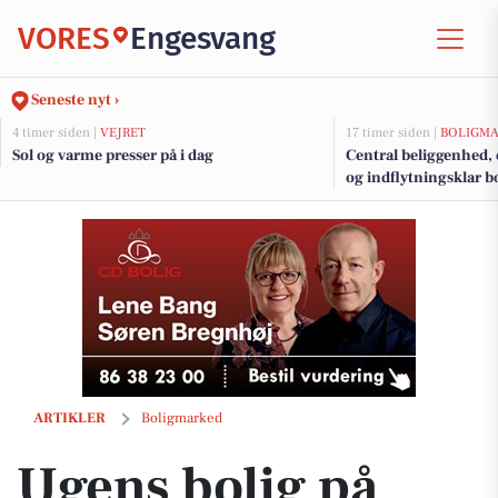
VORES
Engesvang
Seneste nyt ›
4 timer siden |
VEJRET
17 timer siden |
BOLIGM
Sol og varme presser på i dag
Central beliggenhed
og indflytningsklar b
Ugens bolig på Mågevej 10 – en bolig med ro, lys og hjerterum
ARTIKLER
Boligmarked
Ugens bolig på