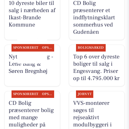
10 dyreste biler til
CD Bolig
salg i nærheden af
præsenterer et
Ikast-Brande
indflytningsklart
Kommune
sommerhus ved
Gudenåen
SPONSORERET
OPSLAGSTAVLEN
BOLIGMARKED
Nyt fra CD Bolig -
Top 6 over dyreste
Lene Bang &
boliger til salg i
Søren Bregnhøj
Engesvang. Priser
op til 4.795.000 kr
SPONSORERET
OPSLAGSTAVLEN
JOBNYT
CD Bolig
VVS-montører
præsenterer bolig
søges til
med mange
rejseaktivt
muligheder på
modulbyggeri i