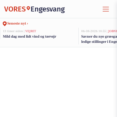
VORES
Engesvang
Seneste nyt ›
13 timer siden |
VEJRET
06-08-2026 10:55 |
JOBN
Mild dag med lidt vind og tørvejr
Savner du nye græsga
ledige stillinger i E