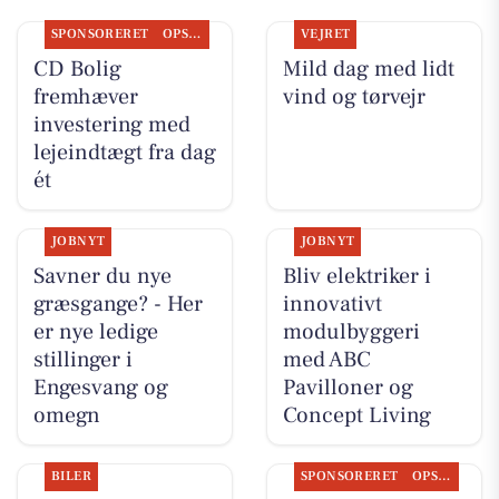
SPONSORERET
OPSLAGSTAVLEN
VEJRET
CD Bolig
Mild dag med lidt
fremhæver
vind og tørvejr
investering med
lejeindtægt fra dag
ét
JOBNYT
JOBNYT
Savner du nye
Bliv elektriker i
græsgange? - Her
innovativt
er nye ledige
modulbyggeri
stillinger i
med ABC
Engesvang og
Pavilloner og
omegn
Concept Living
BILER
SPONSORERET
OPSLAGSTAVLEN