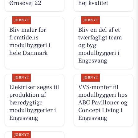
Ørnsøvej 22
høj kvalitet
JOBNYT
JOBNYT
Bliv maler for
Bliv en del af et
fremtidens
tværfagligt team
modulbyggeri i
og byg
hele Danmark
modulbyggeri i
Engesvang
JOBNYT
JOBNYT
Elektriker søges til
VVS-montør til
produktion af
modulbyggeri hos
bæredygtige
ABC Pavilloner og
modulbyggerier i
Concept Living i
Engesvang
Engesvang
JOBNYT