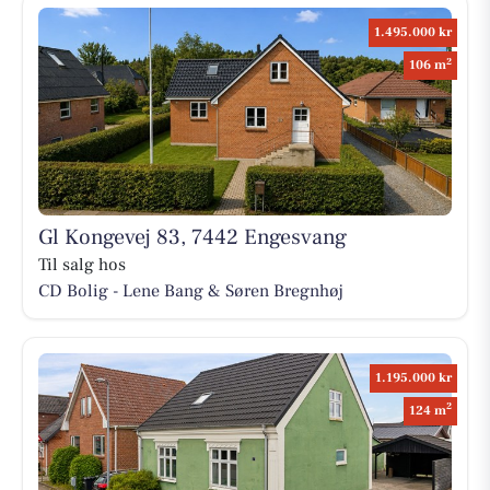
1.495.000 kr
2
106 m
Gl Kongevej 83, 7442 Engesvang
Til salg hos
CD Bolig - Lene Bang & Søren Bregnhøj
1.195.000 kr
2
124 m