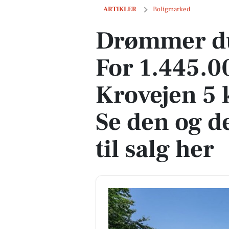
Drømmer du om luksus? For 1.445.000 kr
ARTIKLER
Boligmarked
Drømmer du
For 1.445.0
Krovejen 5 
Se den og d
til salg her