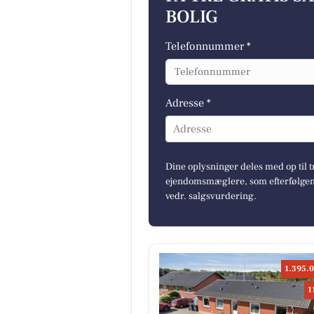
BOLIG
Telefonnummer *
Adresse *
Adresse
Dine oplysninger deles med op til t
ejendomsmæglere, som efterfølgend
vedr. salgsvurdering.
1.395.0
1