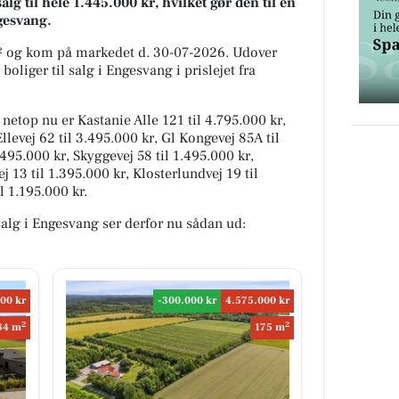
lg til hele 1.445.000 kr, hvilket gør den til en
ngesvang.
m² og kom på markedet d. 30-07-2026. Udover
oliger til salg i Engesvang i prislejet fra
 netop nu er Kastanie Alle 121 til 4.795.000 kr,
llevej 62 til 3.495.000 kr, Gl Kongevej 85A til
.495.000 kr, Skyggevej 58 til 1.495.000 kr,
j 13 til 1.395.000 kr, Klosterlundvej 19 til
l 1.195.000 kr.
 salg i Engesvang ser derfor nu sådan ud:
00 kr
-300.000 kr
4.575.000 kr
2
2
84 m
175 m