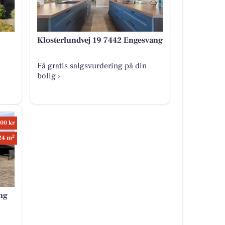
Klosterlundvej 19 7442 Engesvang
Få gratis salgsvurdering på din
bolig ›
000 kr
2
24 m
ng