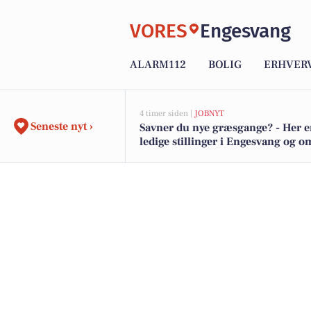
VORES
Engesvang
ALARM112
BOLIG
ERHVER
4 timer siden |
JOBNYT
Seneste nyt ›
Savner du nye græsgange? - Her e
ledige stillinger i Engesvang og 