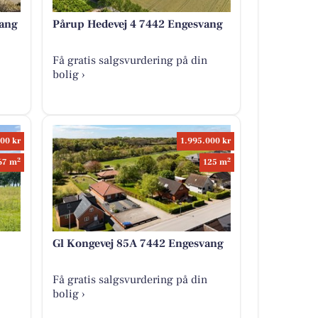
vang
Pårup Hedevej 4 7442 Engesvang
Få gratis salgsvurdering på din
bolig ›
00 kr
1.995.000 kr
2
2
67 m
125 m
Gl Kongevej 85A 7442 Engesvang
Få gratis salgsvurdering på din
bolig ›