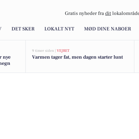
Gratis nyheder fra
dit
lokalområde
V
DET SKER
LOKALT NYT
MØD DINE NABOER
9 timer siden |
VEJRET
r nye
Varmen tager fat, men dagen starter lunt
omegn