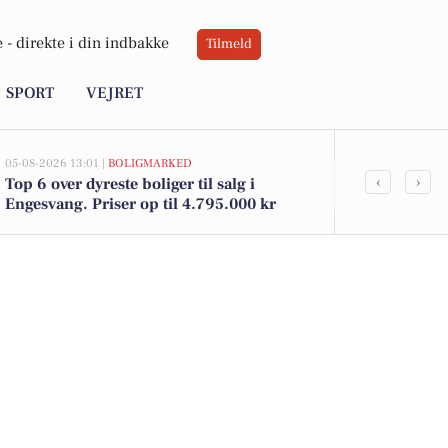
 -
direkte i din indbakke
Tilmeld
SPORT
VEJRET
05-08-2026 13:01 |
BOLIGMARKED
04-08-2026 21:44
‹
›
Top 6 over dyreste boliger til salg i
Bliv elektri
Engesvang. Priser op til 4.795.000 kr
med ABC Pav