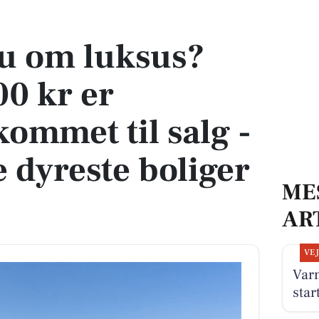
 er Krovejen 5 kommet til salg - Se den og de dyreste boliger til salg her
 om luksus?
00 kr er
kommet til salg -
e dyreste boliger
ME
AR
VE
Var
star