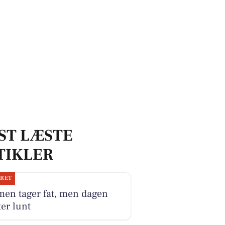
ST LÆSTE
TIKLER
JRET
men tager fat, men dagen
ter lunt