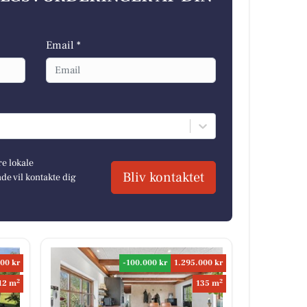
Email *
re lokale
Bliv kontaktet
e vil kontakte dig
00 kr
-100.000 kr
1.295.000 kr
2
2
12 m
135 m