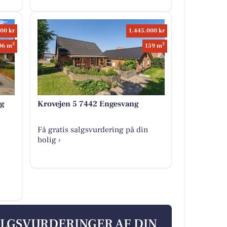
00 kr
1.445.000 kr
2
2
06 m
159 m
ng
Krovejen 5 7442 Engesvang
Få gratis salgsvurdering på din
bolig ›
ALGSVURDERINGER AF DIN