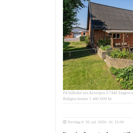
På billedet ses Krovejen 5 7442 Engesva
Boligen koster 1.445.000 kr.
Torsdag d. 30. jul. 2026 - kl. 13:00