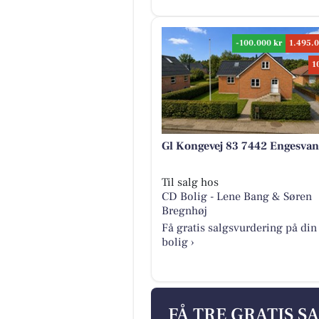
-100.000 kr
1.495.0
1
Gl Kongevej 83 7442 Engesva
Til salg hos
CD Bolig - Lene Bang & Søren
Bregnhøj
Få gratis salgsvurdering på din
bolig ›
FÅ TRE GRATIS S