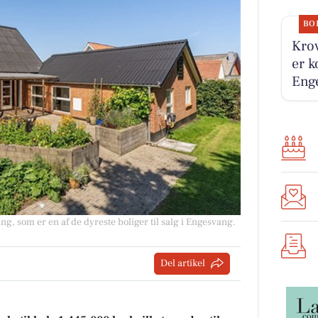
BO
Krov
er k
Enge
ng, som er en af de dyreste boliger til salg i Engesvang.
Del artikel