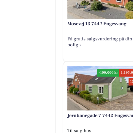
Mosevej 13 7442 Engesvang
Få gratis salgsvurdering på din
bolig ›
-100.000 kr
1.195.
1
Jernbanegade 7 7442 Engesva
Til salg hos