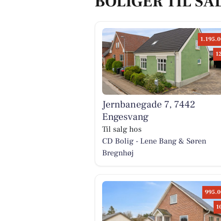
BOLIGER TIL SA
1.195.0
1
Jernbanegade 7, 7442
Engesvang
Til salg hos
CD Bolig - Lene Bang & Søren
Bregnhøj
995.0
1