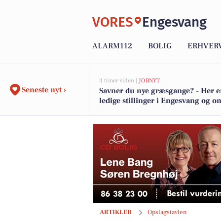
VORES
Engesvang
ALARM112
BOLIG
ERHVER
3 timer siden |
JOBNYT
Seneste nyt ›
Savner du nye græsgange? - Her e
ledige stillinger i Engesvang og 
CD Bolig præsenterer velholdt villa på
ARTIKLER
Opslagstavlen