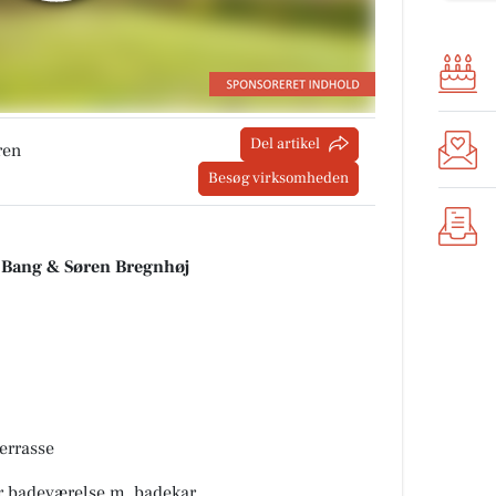
Del artikel
ren
Besøg virksomheden
ne Bang & Søren Bregnhøj
errasse
er badeværelse m. badekar