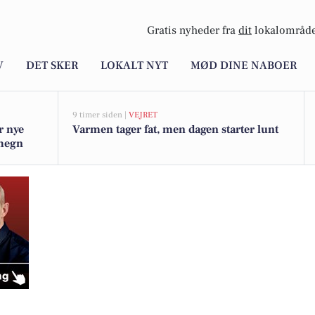
Gratis nyheder fra
dit
lokalområde
V
DET SKER
LOKALT NYT
MØD DINE NABOER
9 timer siden |
VEJRET
r nye
Varmen tager fat, men dagen starter lunt
omegn
 skolesiden i Engesvang