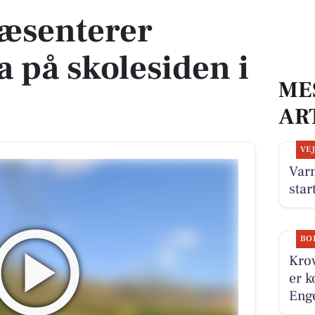
ræsenterer
la på skolesiden i
ME
AR
VE
Var
star
BO
Krov
er k
Enge