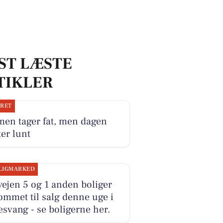
ST LÆSTE
TIKLER
JRET
men tager fat, men dagen
ter lunt
LIGMARKED
ejen 5 og 1 anden boliger
ommet til salg denne uge i
svang - se boligerne her.