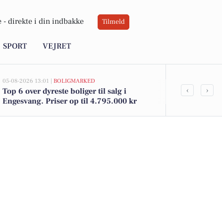
 -
direkte i din indbakke
Tilmeld
SPORT
VEJRET
05-08-2026 13:01 |
BOLIGMARKED
04-08-2026 21:44
‹
›
Top 6 over dyreste boliger til salg i
Bliv elektri
Engesvang. Priser op til 4.795.000 kr
med ABC Pav