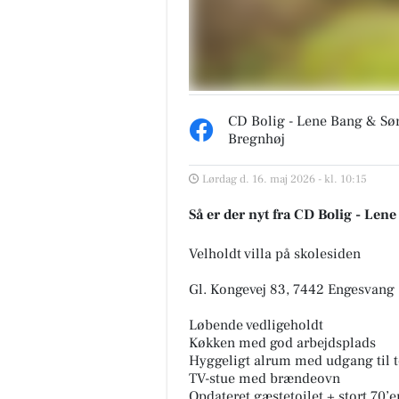
CD Bolig - Lene Bang & Sø
Bregnhøj
Lørdag d. 16. maj 2026 - kl. 10:15
Så er der nyt fra CD Bolig - Le
Velholdt villa på skolesiden
Gl. Kongevej 83, 7442 Engesvang
Løbende vedligeholdt
Køkken med god arbejdsplads
Hyggeligt alrum med udgang til t
TV-stue med brændeovn
Opdateret gæstetoilet + stort 70’