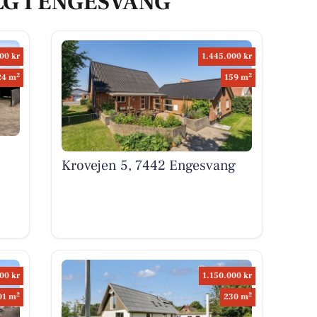
LG I ENGESVANG
00 kr
1.445.000 kr
2
2
24 m
159 m
Krovejen 5, 7442 Engesvang
00 kr
1.150.000 kr
2
2
01 m
230 m