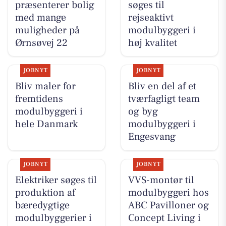
præsenterer bolig
søges til
med mange
rejseaktivt
muligheder på
modulbyggeri i
Ørnsøvej 22
høj kvalitet
JOBNYT
JOBNYT
Bliv maler for
Bliv en del af et
fremtidens
tværfagligt team
modulbyggeri i
og byg
hele Danmark
modulbyggeri i
Engesvang
JOBNYT
JOBNYT
Elektriker søges til
VVS-montør til
produktion af
modulbyggeri hos
bæredygtige
ABC Pavilloner og
modulbyggerier i
Concept Living i