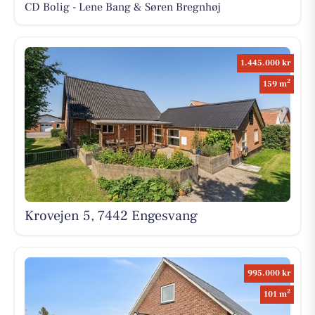
CD Bolig - Lene Bang & Søren Bregnhøj
1.445.000 kr
2
159 m
Krovejen 5, 7442 Engesvang
995.000 kr
2
101 m