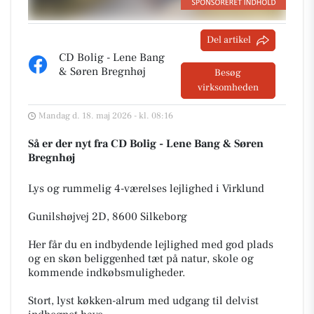
Del artikel
CD Bolig - Lene Bang
& Søren Bregnhøj
Besøg
virksomheden
Mandag d. 18. maj 2026 - kl. 08:16
Så er der nyt fra CD Bolig - Lene Bang & Søren
Bregnhøj
Lys og rummelig 4-værelses lejlighed i Virklund
Gunilshøjvej 2D, 8600 Silkeborg
Her får du en indbydende lejlighed med god plads
og en skøn beliggenhed tæt på natur, skole og
kommende indkøbsmuligheder.
Stort, lyst køkken-alrum med udgang til delvist