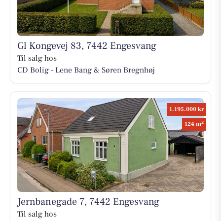
Gl Kongevej 83, 7442 Engesvang
Til salg hos
CD Bolig - Lene Bang & Søren Bregnhøj
1.195.000 kr
2
124 m
Jernbanegade 7, 7442 Engesvang
Til salg hos