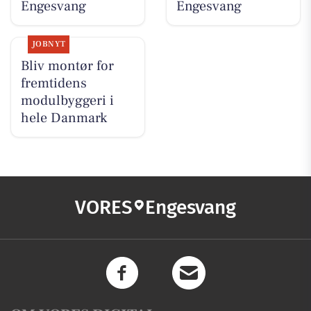
Engesvang
Engesvang
JOBNYT
Bliv montør for
fremtidens
modulbyggeri i
hele Danmark
VORES
Engesvang