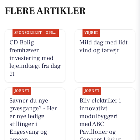
FLERE ARTIKLER
SPONSORERET
OPSLAGSTAVLEN
VEJRET
CD Bolig
Mild dag med lidt
fremhæver
vind og tørvejr
investering med
lejeindtægt fra dag
ét
JOBNYT
JOBNYT
Savner du nye
Bliv elektriker i
græsgange? - Her
innovativt
er nye ledige
modulbyggeri
stillinger i
med ABC
Engesvang og
Pavilloner og
omegn
Concept Living