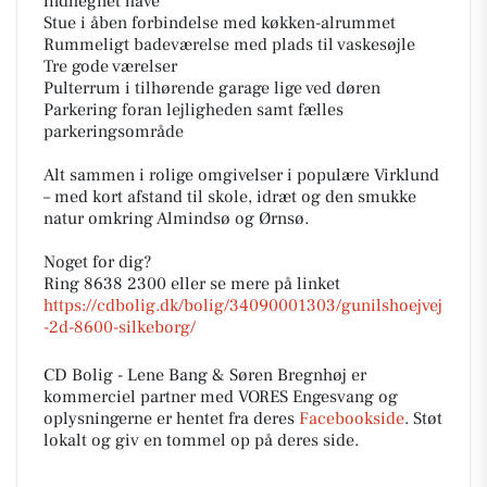
indhegnet have
Stue i åben forbindelse med køkken-alrummet
Rummeligt badeværelse med plads til vaskesøjle
Tre gode værelser
Pulterrum i tilhørende garage lige ved døren
Parkering foran lejligheden samt fælles
parkeringsområde
Alt sammen i rolige omgivelser i populære Virklund
– med kort afstand til skole, idræt og den smukke
natur omkring Almindsø og Ørnsø.
Noget for dig?
Ring 8638 2300 eller se mere på linket
https://cdbolig.dk/bolig/34090001303/gunilshoejvej
-2d-8600-silkeborg/
CD Bolig - Lene Bang & Søren Bregnhøj er
kommerciel partner med VORES Engesvang og
oplysningerne er hentet fra deres
Facebookside
. Støt
lokalt og giv en tommel op på deres side.