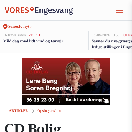
VORES
Engesvang
Seneste nyt ›
16 timer siden |
VEJRET
06-08-2026 10:55 |
JOBN
Mild dag med lidt vind og tørvejr
Savner du nye græsga
ledige stillinger i E
CD Bolig præsenterer lys og rummelig 4-værelses lejlighed i Virklu
ARTIKLER
Opslagstavlen
CD Bolig