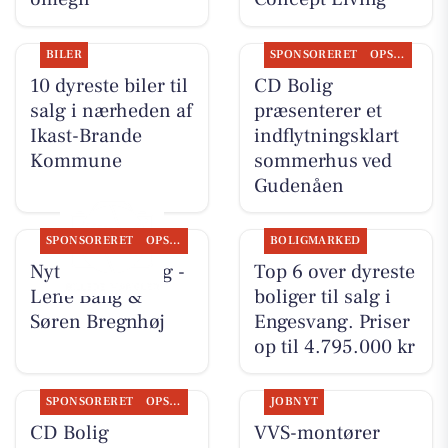
BILER
SPONSORERET
OPSLAGSTAVLEN
10 dyreste biler til
CD Bolig
salg i nærheden af
præsenterer et
Ikast-Brande
indflytningsklart
Kommune
sommerhus ved
Gudenåen
SPONSORERET
OPSLAGSTAVLEN
BOLIGMARKED
Nyt fra CD Bolig -
Top 6 over dyreste
Lene Bang &
boliger til salg i
Søren Bregnhøj
Engesvang. Priser
op til 4.795.000 kr
SPONSORERET
OPSLAGSTAVLEN
JOBNYT
CD Bolig
VVS-montører