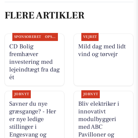
FLERE ARTIKLER
SPONSORERET
OPSLAGSTAVLEN
VEJRET
CD Bolig
Mild dag med lidt
fremhæver
vind og tørvejr
investering med
lejeindtægt fra dag
ét
JOBNYT
JOBNYT
Savner du nye
Bliv elektriker i
græsgange? - Her
innovativt
er nye ledige
modulbyggeri
stillinger i
med ABC
Engesvang og
Pavilloner og