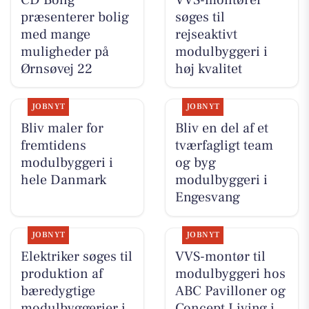
præsenterer bolig
søges til
med mange
rejseaktivt
muligheder på
modulbyggeri i
Ørnsøvej 22
høj kvalitet
JOBNYT
JOBNYT
Bliv maler for
Bliv en del af et
fremtidens
tværfagligt team
modulbyggeri i
og byg
hele Danmark
modulbyggeri i
Engesvang
JOBNYT
JOBNYT
Elektriker søges til
VVS-montør til
produktion af
modulbyggeri hos
bæredygtige
ABC Pavilloner og
modulbyggerier i
Concept Living i