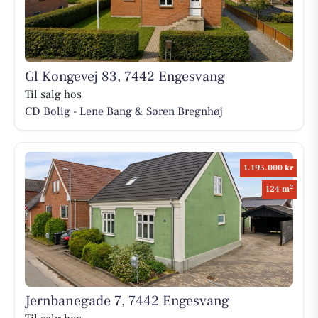
Gl Kongevej 83, 7442 Engesvang
Til salg hos
CD Bolig - Lene Bang & Søren Bregnhøj
1.195.000 kr
2
124 m
Jernbanegade 7, 7442 Engesvang