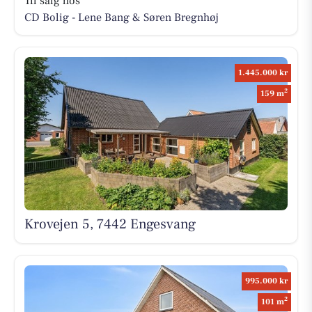
Til salg hos
CD Bolig - Lene Bang & Søren Bregnhøj
1.445.000 kr
2
159 m
Krovejen 5, 7442 Engesvang
995.000 kr
2
101 m