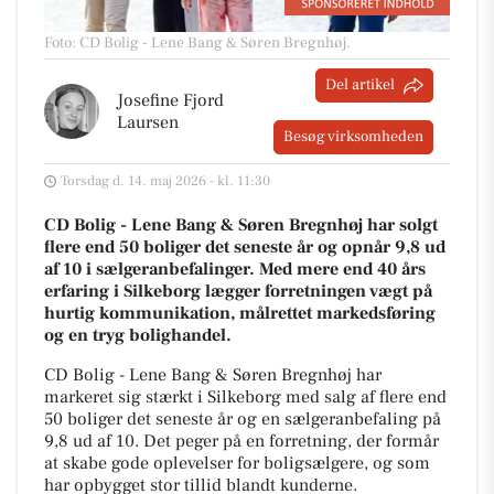
Foto: CD Bolig - Lene Bang & Søren Bregnhøj
.
Del artikel
Josefine Fjord
Laursen
Besøg virksomheden
Torsdag d. 14. maj 2026 - kl. 11:30
CD Bolig - Lene Bang & Søren Bregnhøj har solgt
flere end 50 boliger det seneste år og opnår 9,8 ud
af 10 i sælgeranbefalinger. Med mere end 40 års
erfaring i Silkeborg lægger forretningen vægt på
hurtig kommunikation, målrettet markedsføring
og en tryg bolighandel.
CD Bolig - Lene Bang & Søren Bregnhøj har
markeret sig stærkt i Silkeborg med salg af flere end
50 boliger det seneste år og en sælgeranbefaling på
9,8 ud af 10. Det peger på en forretning, der formår
at skabe gode oplevelser for boligsælgere, og som
har opbygget stor tillid blandt kunderne.