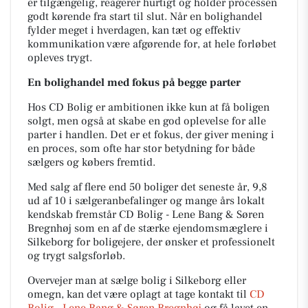
er tilgængelig, reagerer hurtigt og holder processen
godt kørende fra start til slut. Når en bolighandel
fylder meget i hverdagen, kan tæt og effektiv
kommunikation være afgørende for, at hele forløbet
opleves trygt.
En bolighandel med fokus på begge parter
Hos CD Bolig er ambitionen ikke kun at få boligen
solgt, men også at skabe en god oplevelse for alle
parter i handlen. Det er et fokus, der giver mening i
en proces, som ofte har stor betydning for både
sælgers og købers fremtid.
Med salg af flere end 50 boliger det seneste år, 9,8
ud af 10 i sælgeranbefalinger og mange års lokalt
kendskab fremstår CD Bolig - Lene Bang & Søren
Bregnhøj som en af de stærke ejendomsmæglere i
Silkeborg for boligejere, der ønsker et professionelt
og trygt salgsforløb.
Overvejer man at sælge bolig i Silkeborg eller
omegn, kan det være oplagt at tage kontakt til
CD