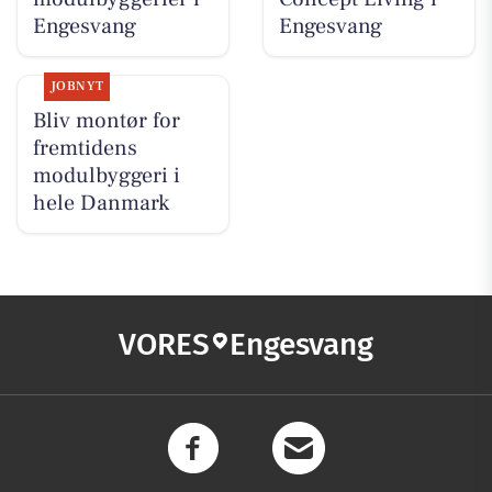
Engesvang
Engesvang
JOBNYT
Bliv montør for
fremtidens
modulbyggeri i
hele Danmark
VORES
Engesvang