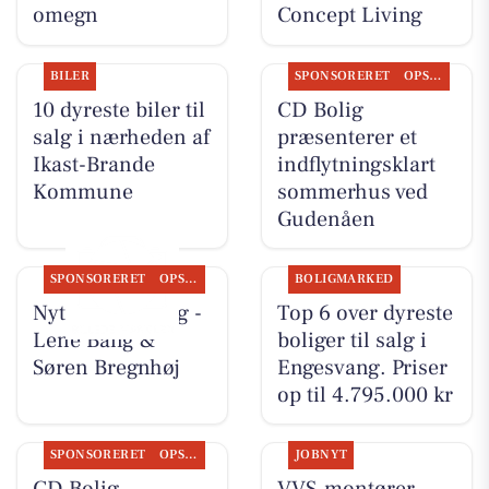
omegn
Concept Living
BILER
SPONSORERET
OPSLAGSTAVLEN
10 dyreste biler til
CD Bolig
salg i nærheden af
præsenterer et
Ikast-Brande
indflytningsklart
Kommune
sommerhus ved
Gudenåen
SPONSORERET
OPSLAGSTAVLEN
BOLIGMARKED
Nyt fra CD Bolig -
Top 6 over dyreste
Lene Bang &
boliger til salg i
Søren Bregnhøj
Engesvang. Priser
op til 4.795.000 kr
SPONSORERET
OPSLAGSTAVLEN
JOBNYT
CD Bolig
VVS-montører