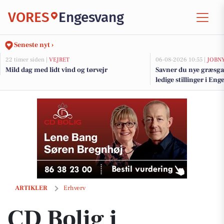
VORES
Engesvang
Seneste nyt ›
22 timer siden |
VEJRET
06-08-2026 10:55 |
JOBN
Mild dag med lidt vind og tørvejr
Savner du nye græsga
ledige stillinger i E
CD Bolig i Silkeborg: Erfaring og høj kundetilfredshed går hånd i hå
ARTIKLER
Erhverv
CD Bolig i