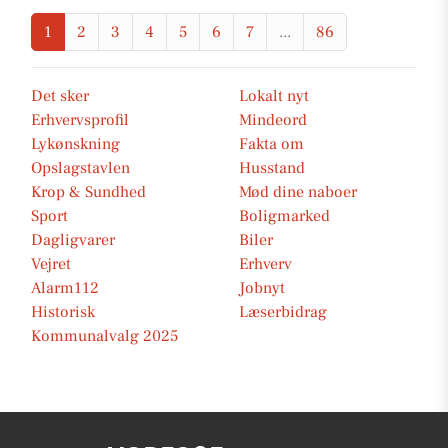
1
2
3
4
5
6
7
...
86
Det sker
Lokalt nyt
Erhvervsprofil
Mindeord
Lykønskning
Fakta om
Opslagstavlen
Husstand
Krop & Sundhed
Mød dine naboer
Sport
Boligmarked
Dagligvarer
Biler
Vejret
Erhverv
Alarm112
Jobnyt
Historisk
Læserbidrag
Kommunalvalg 2025