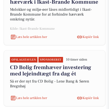
hærværk i Ikast-Brande Kommune
Molokker og miljø-øer låses midlertidigt i Ikast-
Brande Kommune for at forhindre hærværk
omkring nytår.
Kilde: Ikast-Brande Kommune
Læs hele artiklen her
Kopiér link
10 timer siden
OPSLAGSTAVLEN
SPONSORERET
CD Bolig fremhæver investering
med lejeindtægt fra dag ét
Så er der nyt fra CD Bolig - Lene Bang & Søren
Bregnhøj
Læs hele artiklen her
Kopiér link