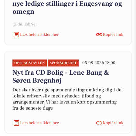
nye ledige stillinger i Engesvang og
omegn
Kilde: JobNet
Læs hele artiklen her
Kopiér link
05-08-2026 18:00
OPSLAGSTAVLEN
SPONSORERET
Nyt fra CD Bolig - Lene Bang &
Søren Bregnhøj
Der sker hver uge spændende ting omkring dig i det
lokale erhvervsliv med nyheder, tilbud og
arrangementer. Vi har lavet en kort opsummering
fra de seneste dage
Læs hele artiklen her
Kopiér link