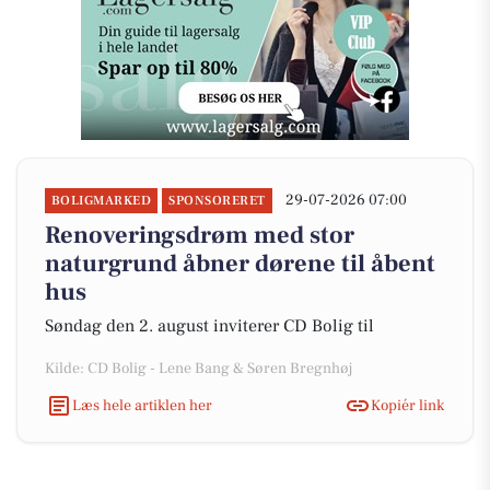
29-07-2026 07:00
BOLIGMARKED
SPONSORERET
Renoveringsdrøm med stor
naturgrund åbner dørene til åbent
hus
Søndag den 2. august inviterer CD Bolig til
Kilde: CD Bolig - Lene Bang & Søren Bregnhøj
Læs hele artiklen her
Kopiér link